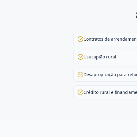
Contratos de arrendament
Usucapião rural
Desapropriação para refo
Crédito rural e financiam