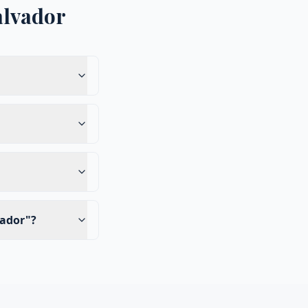
alvador
vador"?