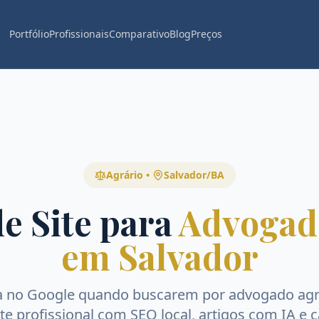
Portfólio
Profissionais
Comparativo
Blog
Preços
Agrário
•
Salvador
/
BA
e Site para
Advogad
em Salvador
a no Google quando buscarem por
advogado agr
Site profissional com SEO local, artigos com IA e 