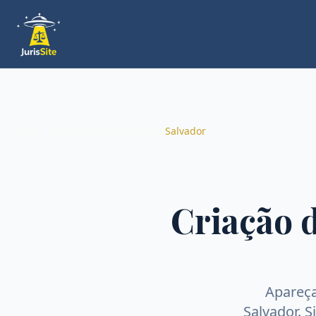
Início
Início
Áreas
Agrário
Salvador
Criação d
Apareç
Salvador
. 