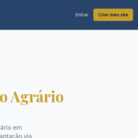
Entrar
Criar meu site
o Agrário
ário
em
captação via