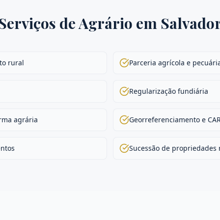
Serviços de
Agrário
em
Salvado
o rural
Parceria agrícola e pecuári
Regularização fundiária
rma agrária
Georreferenciamento e CA
entos
Sucessão de propriedades 