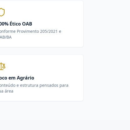
00% Ético OAB
onforme Provimento 205/2021 e
AB/BA
oco em Agrário
onteúdo e estrutura pensados para
ua área