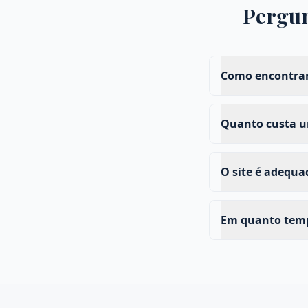
Pergun
Como encontrar
Quanto custa um
O site é adequ
Em quanto temp