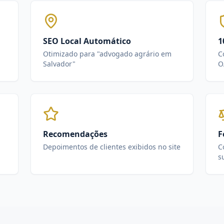
SEO Local Automático
1
Otimizado para "advogado agrário em
C
Salvador"
O
Recomendações
F
Depoimentos de clientes exibidos no site
C
s