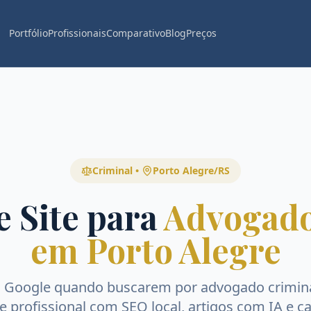
Portfólio
Profissionais
Comparativo
Blog
Preços
Criminal
•
Porto Alegre
/
RS
e Site para
Advogado
em Porto Alegre
o Google quando buscarem por
advogado crimin
ite profissional com SEO local, artigos com IA e c