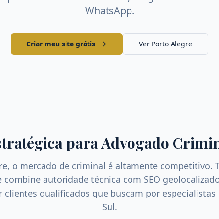
WhatsApp.
Criar meu site grátis
Ver
Porto Alegre
stratégica para
Advogado Crimin
re
, o mercado de
criminal
é altamente competitivo. 
ue combine autoridade técnica com SEO geolocalizado
ir clientes qualificados que buscam por especialistas
Sul
.