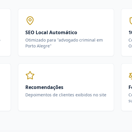
SEO Local Automático
1
o
Otimizado para "advogado criminal em
C
Porto Alegre"
O
Recomendações
F
Depoimentos de clientes exibidos no site
C
s