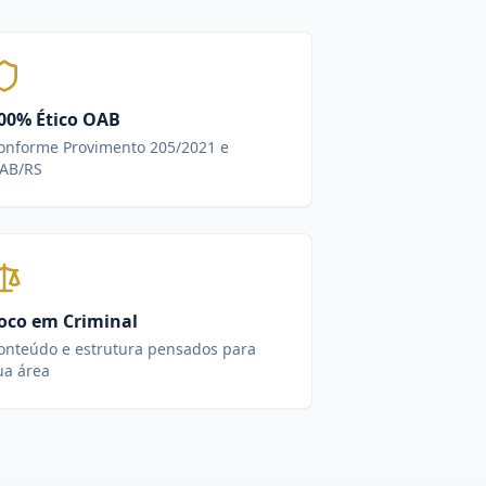
00% Ético OAB
onforme Provimento 205/2021 e
AB/RS
oco em Criminal
onteúdo e estrutura pensados para
ua área