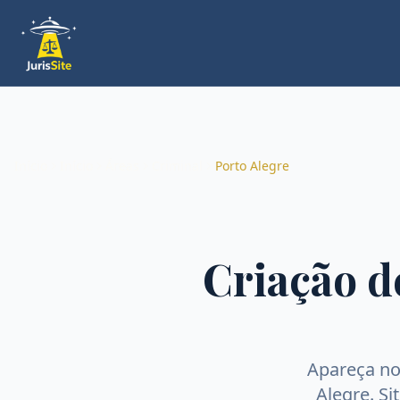
Início
Início
Áreas
Criminal
Porto Alegre
Criação d
Apareça n
Alegre
. S