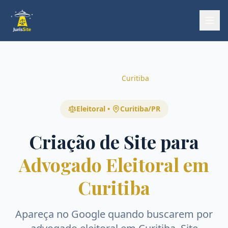
Início
Início
Áreas
Eleitoral
Curitiba
Eleitoral
•
Curitiba
/
PR
Criação de Site para
Advogado Eleitoral em
Curitiba
Apareça no Google quando buscarem por