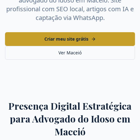
advogado do idoso
em
Maceió
. Site
profissional com SEO local, artigos com IA e
captação via WhatsApp.
Criar meu site grátis
Ver
Maceió
Presença Digital Estratégica
para
Advogado do Idoso
em
Maceió