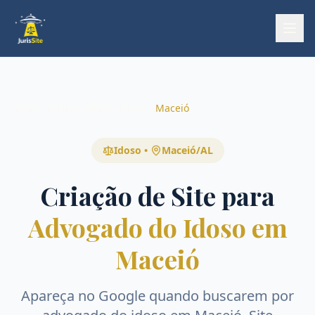
Início
Início
Áreas
Idoso
Maceió
Idoso
•
Maceió
/
AL
Criação de Site para
Advogado do Idoso em
Maceió
Apareça no Google quando buscarem por