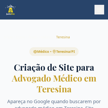
Início
Início
Áreas
Médico
Teresina
Médico
•
Teresina
/
PI
Criação de Site para
Advogado Médico em
Teresina
Apareça no Google quando buscarem por