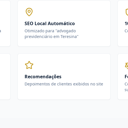
SEO Local Automático
1
a
Otimizado para "advogado
C
previdenciário em Teresina"
Recomendações
F
Depoimentos de clientes exibidos no site
C
s