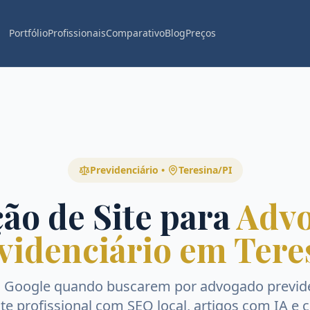
Portfólio
Profissionais
Comparativo
Blog
Preços
Previdenciário
•
Teresina
/
PI
ão de Site para
Adv
videnciário em Tere
o Google quando buscarem por
advogado previde
Site profissional com SEO local, artigos com IA e 