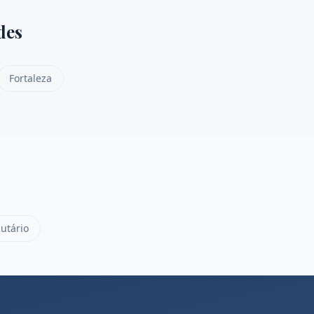
des
Fortaleza
butário