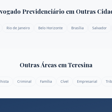
vogado Previdenciário
em Outras Cida
Rio de Janeiro
Belo Horizonte
Brasília
Salvador
Outras Áreas em
Teresina
lhista
Criminal
Família
Cível
Empresarial
Tri