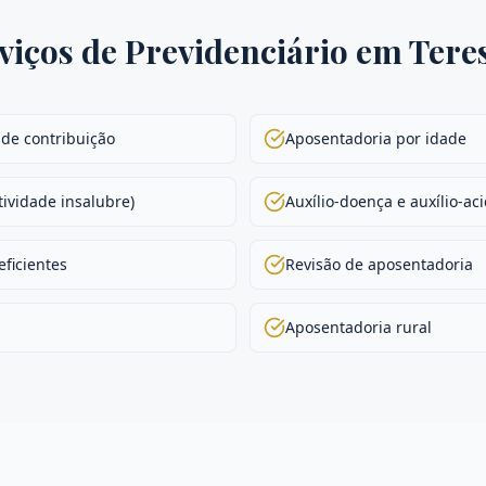
viços de
Previdenciário
em
Tere
de contribuição
Aposentadoria por idade
tividade insalubre)
Auxílio-doença e auxílio-ac
ficientes
Revisão de aposentadoria
Aposentadoria rural