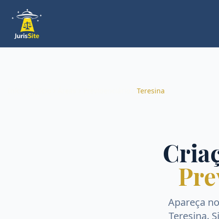
Início
Início
Áreas
Previdenciário
Teresina
Criaç
Pre
Apareça n
Teresina
. 