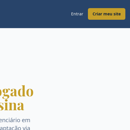
Entrar
Criar meu site
ogado
sina
nciário
em
captação via