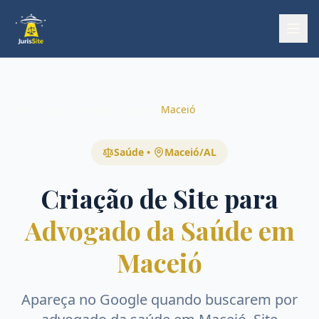
Início
Início
Áreas
Saúde
Maceió
Saúde
•
Maceió
/
AL
Criação de Site para
Advogado da Saúde em
Maceió
Apareça no Google quando buscarem por