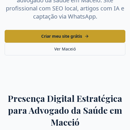
advogado da saúde
em
Maceió
. Site
profissional com SEO local, artigos com IA e
captação via WhatsApp.
Criar meu site grátis
Ver
Maceió
Presença Digital Estratégica
para
Advogado da Saúde
em
Maceió