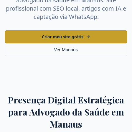
advogado da saúde
em
Manaus
. Site
profissional com SEO local, artigos com IA e
captação via WhatsApp.
Criar meu site grátis
Ver
Manaus
Presença Digital Estratégica
para
Advogado da Saúde
em
Manaus