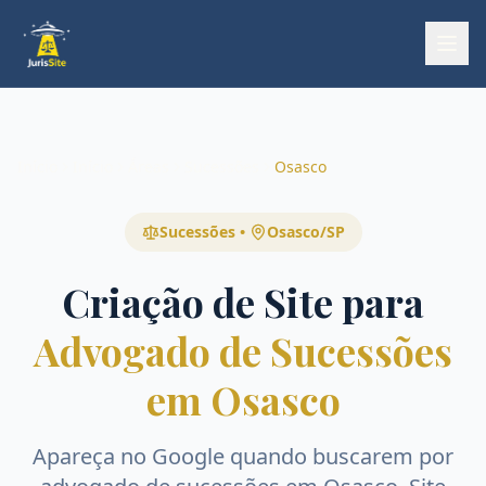
Início
Início
Áreas
Sucessões
Osasco
Sucessões
•
Osasco
/
SP
Criação de Site para
Advogado de Sucessões
em Osasco
Apareça no Google quando buscarem por