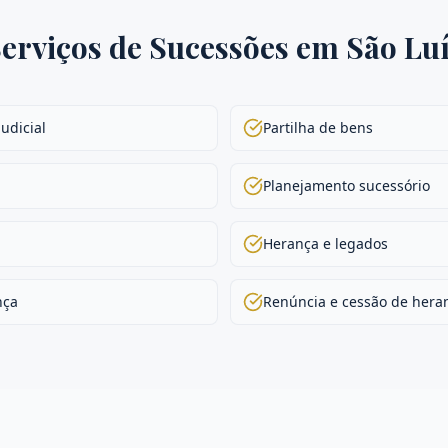
erviços de
Sucessões
em
São Lu
judicial
Partilha de bens
Planejamento sucessório
Herança e legados
nça
Renúncia e cessão de hera