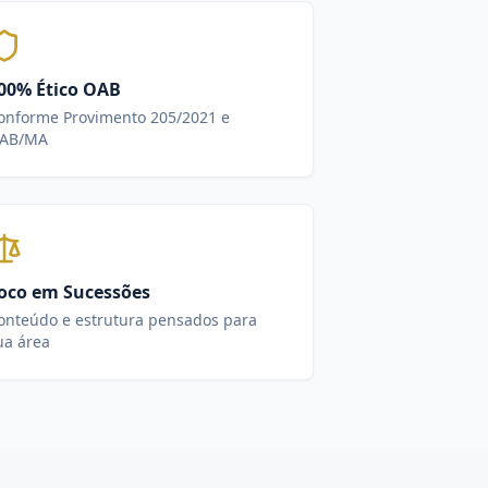
00% Ético OAB
onforme Provimento 205/2021 e
AB/MA
oco em Sucessões
onteúdo e estrutura pensados para
ua área