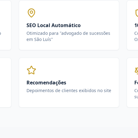
SEO Local Automático
1
o
Otimizado para "advogado de sucessões
C
em São Luís"
O
Recomendações
F
Depoimentos de clientes exibidos no site
C
s