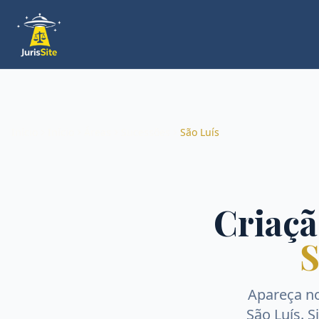
Início
Início
Áreas
Sucessões
São Luís
Criaçã
S
Apareça n
São Luís
. 