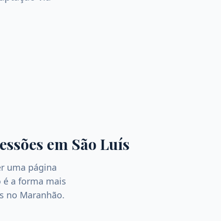
essões
em
São Luís
er uma página
 é a forma mais
as no
Maranhão
.