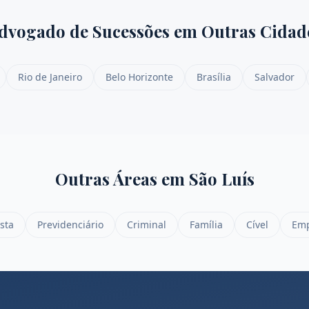
dvogado de Sucessões
em Outras Cidad
Rio de Janeiro
Belo Horizonte
Brasília
Salvador
Outras Áreas em
São Luís
sta
Previdenciário
Criminal
Família
Cível
Emp