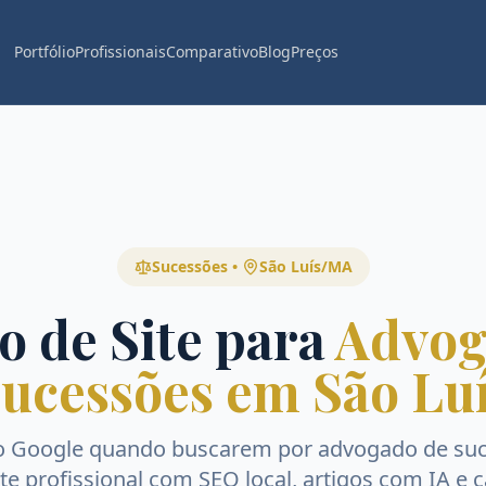
Portfólio
Profissionais
Comparativo
Blog
Preços
Sucessões
•
São Luís
/
MA
o de Site para
Advog
ucessões em São Lu
o Google quando buscarem por
advogado de su
Site profissional com SEO local, artigos com IA e 