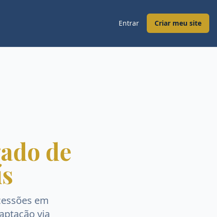
Entrar
Criar meu site
ado de
ís
cessões
em
captação via