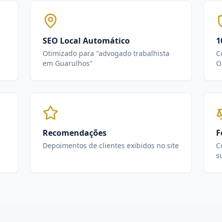
SEO Local Automático
1
Otimizado para "advogado trabalhista
C
em Guarulhos"
O
Recomendações
F
Depoimentos de clientes exibidos no site
C
s