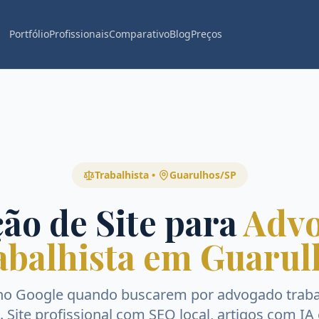
Portfólio
Profissionais
Comparativo
Blog
Preços
Trabalhista
•
Guarulhos
/
SP
ão de Site para
Adv
abalhista em Guarul
no Google quando buscarem por
advogado traba
. Site profissional com SEO local, artigos com IA