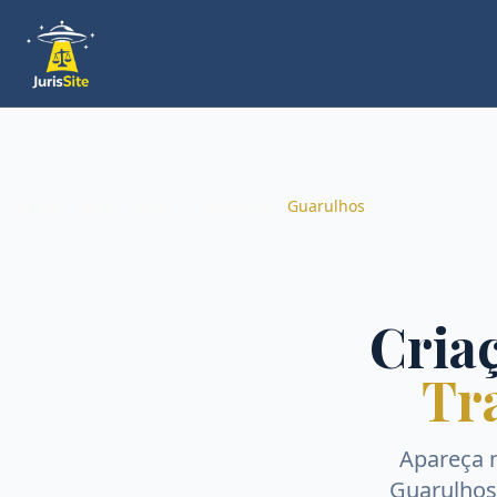
Início
Início
Áreas
Trabalhista
Guarulhos
Criaç
Tr
Apareça 
Guarulhos