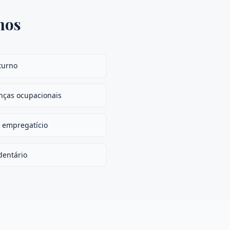
hos
turno
nças ocupacionais
 empregatício
dentário