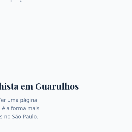
hista
em
Guarulhos
Ter uma página
 é a forma mais
as no
São Paulo
.