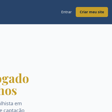
Entrar
Criar meu site
ogado
hos
lhista
em
 e captação