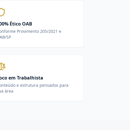
00% Ético OAB
onforme Provimento 205/2021 e
AB/SP
oco em Trabalhista
onteúdo e estrutura pensados para
ua área