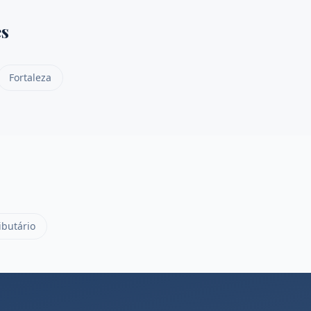
s
Fortaleza
ibutário