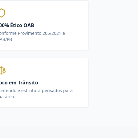
00% Ético OAB
onforme Provimento 205/2021 e
AB/PB
oco em Trânsito
onteúdo e estrutura pensados para
ua área