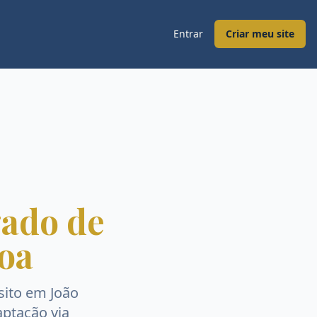
Entrar
Criar meu site
ado de
oa
sito
em
João
aptação via