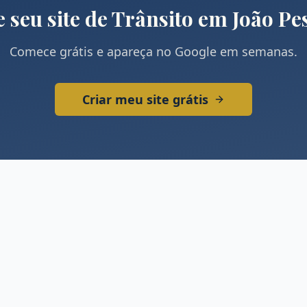
e seu site de
Trânsito
em
João Pe
Comece grátis e apareça no Google em semanas.
Criar meu site grátis