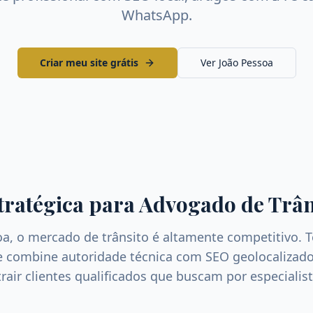
WhatsApp.
Criar meu site grátis
Ver
João Pessoa
tratégica para
Advogado de Trân
oa
, o mercado de
trânsito
é altamente competitivo. 
ue combine autoridade técnica com SEO geolocalizado
trair clientes qualificados que buscam por especialis