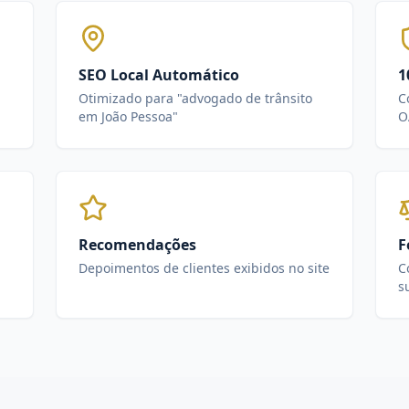
SEO Local Automático
1
Otimizado para "advogado de trânsito
C
em João Pessoa"
O
Recomendações
F
Depoimentos de clientes exibidos no site
C
s