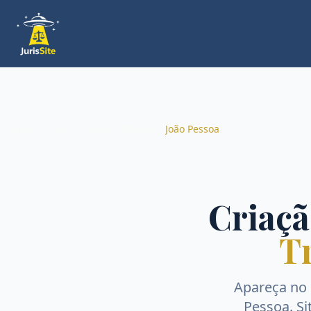
Início
Início
Áreas
Trânsito
João Pessoa
Criaçã
T
Apareça no
Pessoa
. S