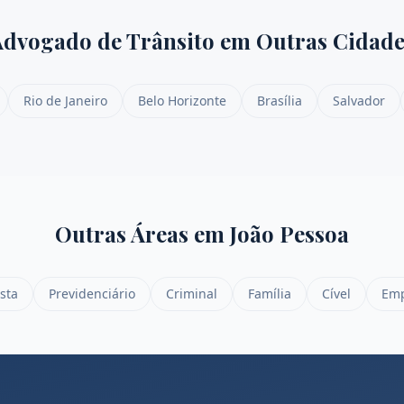
Advogado de Trânsito
em Outras Cidade
Rio de Janeiro
Belo Horizonte
Brasília
Salvador
Outras Áreas em
João Pessoa
sta
Previdenciário
Criminal
Família
Cível
Emp