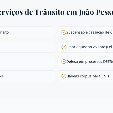
erviços de
Trânsito
em
João Pess
nsito
Suspensão e cassação de 
Embriaguez ao volante (Lei
Defesa em processos DET
CNH
Habeas corpus para CNH