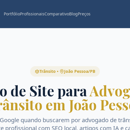
Portfólio
Profissionais
Comparativo
Blog
Preços
Trânsito
•
João Pessoa
/
PB
o de Site para
Advog
rânsito em João Pess
 Google quando buscarem por
advogado de trân
ite profissional com SEO local, artigos com IA e c