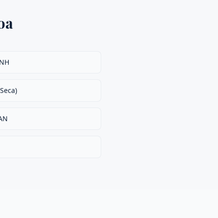
oa
CNH
 Seca)
RAN