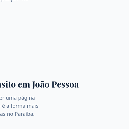
sito
em
João Pessoa
Ter uma página
 é a forma mais
tas no
Paraíba
.