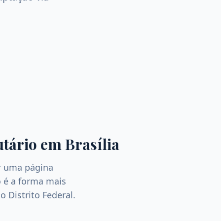
tário
em
Brasília
r uma página
 é a forma mais
 no
Distrito Federal
.