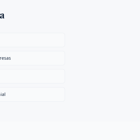
ia
presas
ial