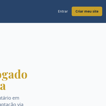
Entrar
Criar meu site
ogado
ia
tário
em
aptação via