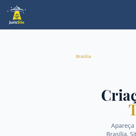
Início
Início
Áreas
Tributário
Brasília
Criaç
T
Apareça
Brasília
. S