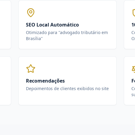
SEO Local Automático
1
Otimizado para "advogado tributário em
C
Brasília"
O
Recomendações
F
Depoimentos de clientes exibidos no site
C
s