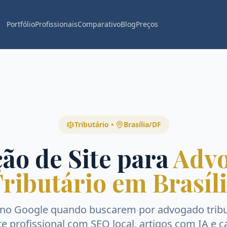
Portfólio
Profissionais
Comparativo
Blog
Preços
Tributário
•
Brasília
/
DF
ão de Site para
Adv
ributário em Brasíl
 no Google quando buscarem por
advogado tribu
ite profissional com SEO local, artigos com IA e c