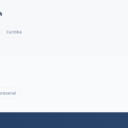
s
Curitiba
resarial