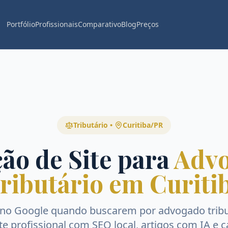
Portfólio
Profissionais
Comparativo
Blog
Preços
Tributário
•
Curitiba
/
PR
ão de Site para
Adv
ributário em Curiti
 no Google quando buscarem por
advogado tribu
ite profissional com SEO local, artigos com IA e 