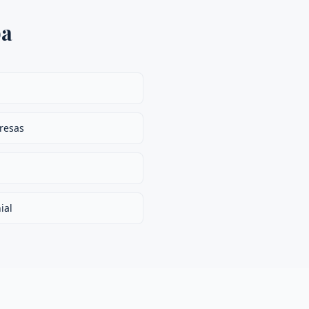
ba
presas
ial