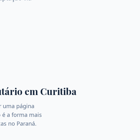
tário
em
Curitiba
er uma página
 é a forma mais
stas no
Paraná
.