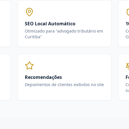
SEO Local Automático
1
Otimizado para "advogado tributário em
C
Curitiba"
O
Recomendações
F
Depoimentos de clientes exibidos no site
C
s