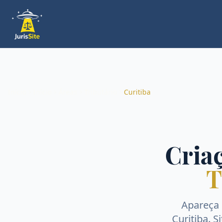
Início
Início
Áreas
Tributário
Curitiba
Criaç
T
Apareça
Curitiba
. S