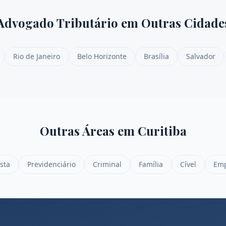
Advogado Tributário
em Outras Cidade
Rio de Janeiro
Belo Horizonte
Brasília
Salvador
Outras Áreas em
Curitiba
sta
Previdenciário
Criminal
Família
Cível
Emp