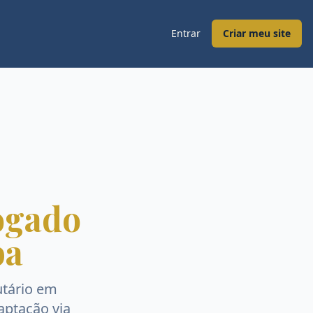
Entrar
Criar meu site
ogado
ba
tário
em
captação via