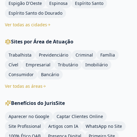
Espigão D'Oeste
Espinosa
Espírito Santo
Espírito Santo do Dourado
Ver todas as cidades
Sites por Área de Atuação
Trabalhista
Previdenciário
Criminal
Família
Cível
Empresarial
Tributário
Imobiliário
Consumidor
Bancário
Ver todas as áreas
Benefícios do JurisSite
Aparecer no Google
Captar Clientes Online
Site Profissional
Artigos com IA
WhatsApp no Site
100% Ético OAB
Presença Digital
Primeiro Site