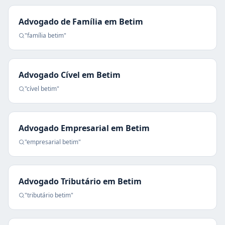
Advogado de Família
em
Betim
"
família
betim
"
Advogado Cível
em
Betim
"
cível
betim
"
Advogado Empresarial
em
Betim
"
empresarial
betim
"
Advogado Tributário
em
Betim
"
tributário
betim
"