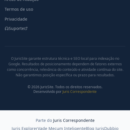
Termos de uso
Privacidade
Suporte
O JurisSite garante estrutura técnica e SEO local para indexação no
Google. Resultados de posicionamento dependem de fatores externos
como concorrência, relevância do conteúdo e atividade contínua do site.
Não garantimos posição específica ou prazo para resultados.
©
2026
JurisSite. Todos os direitos reservados.
Desenvolvido por
Juris Correspondente
Parte do
Juris Correspondente
Juris Explorer
Vade Mecum Inteligente
Blog Juris
Dubbio