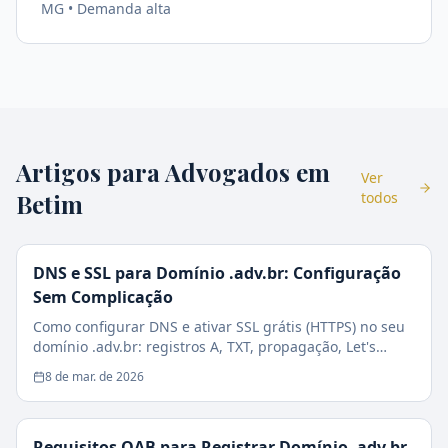
MG
• Demanda
alta
Artigos para Advogados em
Ver
Betim
todos
DNS e SSL para Domínio .adv.br: Configuração
Sem Complicação
Como configurar DNS e ativar SSL grátis (HTTPS) no seu
domínio .adv.br: registros A, TXT, propagação, Let's
Encrypt e checklist de segurança.
8 de mar. de 2026
Requisitos OAB para Registrar Domínio .adv.br