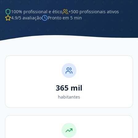
100% profissional e ético
+500 profissionais ativos
4.9/5 avaliação
Pronto em 5 min
365 mil
habitantes