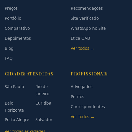
Preços
Recomendações
Portfólio
Site Verificado
Comparativo
WhatsApp no Site
Depoimentos
Ética OAB
Blog
Ver todos →
FAQ
CIDADES ATENDIDAS
PROFISSIONAIS
São Paulo
Rio de
Advogados
Janeiro
Peritos
Belo
Curitiba
Correspondentes
Horizonte
Ver todos →
Porto Alegre
Salvador
Ver todas as cidades →