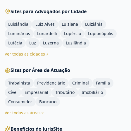
Sites para Advogados por Cidade
Luislândia
Luiz Alves
Luiziana
Luiziânia
Luminárias
Lunardelli
Lupércio
Lupionópolis
Lutécia
Luz
Luzerna
Luzilândia
Ver todas as cidades
Sites por Área de Atuação
Trabalhista
Previdenciário
Criminal
Família
Cível
Empresarial
Tributário
Imobiliário
Consumidor
Bancário
Ver todas as áreas
Benefícios do JurisSite