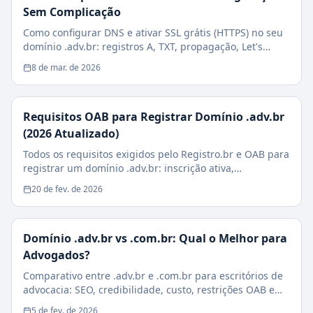
Sem Complicação
Como configurar DNS e ativar SSL grátis (HTTPS) no seu
domínio .adv.br: registros A, TXT, propagação, Let's
Encrypt e checklist de segurança.
8 de mar. de 2026
Requisitos OAB para Registrar Domínio .adv.br
(2026 Atualizado)
Todos os requisitos exigidos pelo Registro.br e OAB para
registrar um domínio .adv.br: inscrição ativa,
sociedades, estagiários e casos especiais.
20 de fev. de 2026
Domínio .adv.br vs .com.br: Qual o Melhor para
Advogados?
Comparativo entre .adv.br e .com.br para escritórios de
advocacia: SEO, credibilidade, custo, restrições OAB e
impacto na conversão de clientes.
5 de fev. de 2026