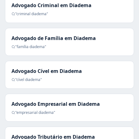
Advogado Criminal
em
Diadema
"
criminal
diadema
"
Advogado de Família
em
Diadema
"
família
diadema
"
Advogado Cível
em
Diadema
"
cível
diadema
"
Advogado Empresarial
em
Diadema
"
empresarial
diadema
"
Advogado Tributário
em
Diadema