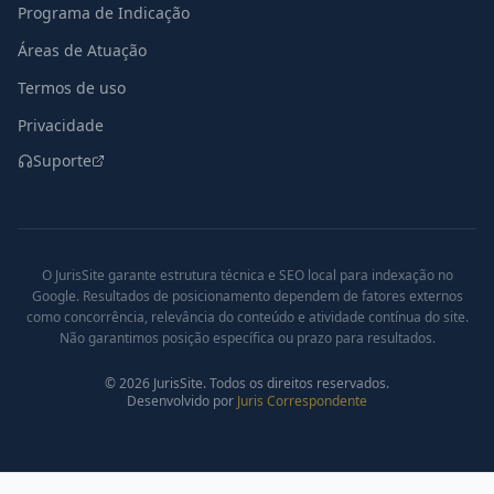
Programa de Indicação
Áreas de Atuação
Termos de uso
Privacidade
Suporte
O JurisSite garante estrutura técnica e SEO local para indexação no
Google. Resultados de posicionamento dependem de fatores externos
como concorrência, relevância do conteúdo e atividade contínua do site.
Não garantimos posição específica ou prazo para resultados.
©
2026
JurisSite. Todos os direitos reservados.
Desenvolvido por
Juris Correspondente