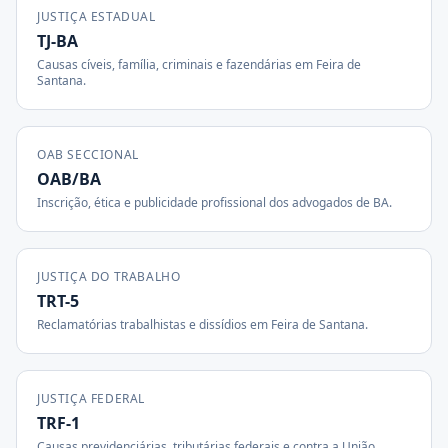
JUSTIÇA ESTADUAL
TJ-BA
Causas cíveis, família, criminais e fazendárias em
Feira de
Santana
.
OAB SECCIONAL
OAB/BA
Inscrição, ética e publicidade profissional dos advogados de
BA
.
JUSTIÇA DO TRABALHO
TRT-5
Reclamatórias trabalhistas e dissídios em
Feira de Santana
.
JUSTIÇA FEDERAL
TRF-1
Causas previdenciárias, tributárias federais e contra a União.