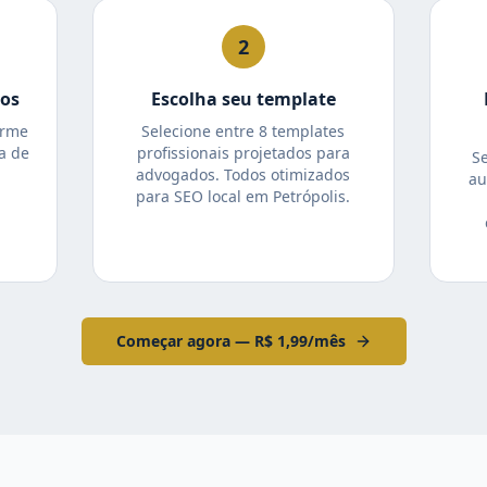
2
tos
Escolha seu template
orme
Selecione entre 8 templates
a de
profissionais projetados para
S
advogados. Todos otimizados
au
para SEO local em Petrópolis.
Começar agora — R$ 1,99/mês