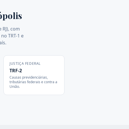
ópolis
e RJ), com
 no TRT-1 e
ís.
JUSTIÇA FEDERAL
TRF-2
Causas previdenciárias,
tributárias federais e contra a
União.