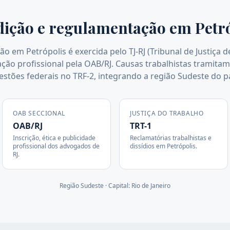
dição e regulamentação em
Petr
ção em Petrópolis é exercida pelo TJ-RJ (Tribunal de Justiça d
ção profissional pela OAB/RJ. Causas trabalhistas tramitam
estões federais no TRF-2, integrando a região Sudeste do pa
OAB SECCIONAL
JUSTIÇA DO TRABALHO
OAB/RJ
TRT-1
Inscrição, ética e publicidade
Reclamatórias trabalhistas e
profissional dos advogados de
dissídios em
Petrópolis
.
RJ
.
Região
Sudeste
· Capital:
Rio de Janeiro