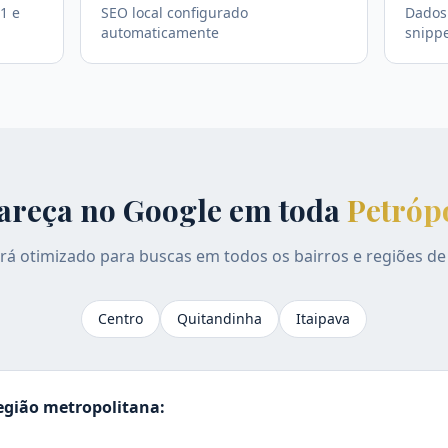
1 e
SEO local configurado
Dados 
automaticamente
snipp
areça no Google em toda
Petrópo
erá otimizado para buscas em todos os bairros e regiões d
Centro
Quitandinha
Itaipava
gião metropolitana: