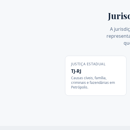
Juris
A jurisdi
representa
qu
JUSTIÇA ESTADUAL
TJ-RJ
Causas cíveis, família,
criminais e fazendárias em
Petrópolis
.