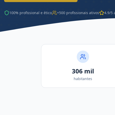
100% profissional e ético
+500 profissionais ativos
4.9/5 
306 mil
habitantes