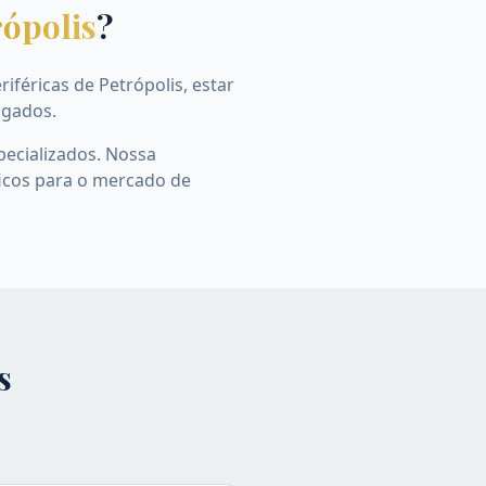
rópolis
?
féricas de Petrópolis, estar
ogados.
pecializados. Nossa
icos para o mercado de
s