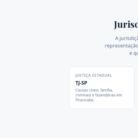
Juris
A jurisdiç
representação 
e q
JUSTIÇA ESTADUAL
TJ-SP
Causas cíveis, família,
criminais e fazendárias em
Piracicaba
.