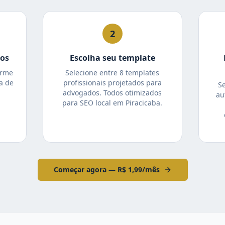
2
tos
Escolha seu template
orme
Selecione entre 8 templates
a de
profissionais projetados para
S
advogados. Todos otimizados
au
para SEO local em Piracicaba.
Começar agora — R$ 1,99/mês