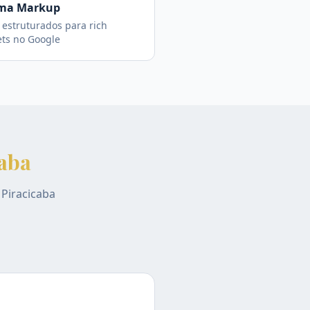
ma Markup
estruturados para rich
ets no Google
caba
e
Piracicaba