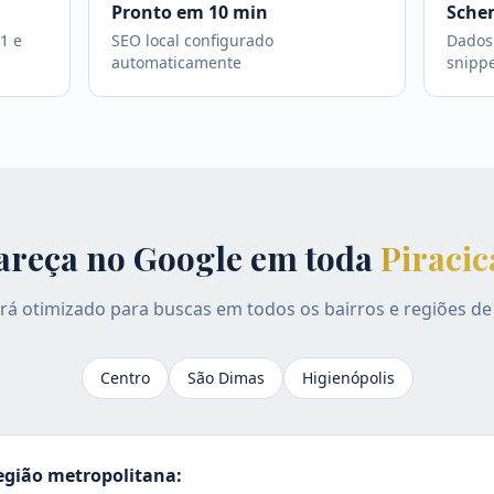
Pronto em 10 min
Sche
1 e
SEO local configurado
Dados 
automaticamente
snipp
areça no Google em toda
Piraci
erá otimizado para buscas em todos os bairros e regiões d
Centro
São Dimas
Higienópolis
gião metropolitana: