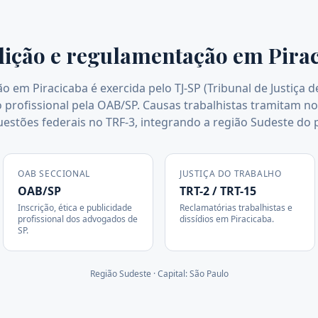
dição e regulamentação em
Pira
ão em Piracicaba é exercida pelo TJ-SP (Tribunal de Justiça 
profissional pela OAB/SP. Causas trabalhistas tramitam no
uestões federais no TRF-3, integrando a região Sudeste do p
OAB SECCIONAL
JUSTIÇA DO TRABALHO
OAB/SP
TRT-2 / TRT-15
Inscrição, ética e publicidade
Reclamatórias trabalhistas e
profissional dos advogados de
dissídios em
Piracicaba
.
SP
.
Região
Sudeste
· Capital:
São Paulo