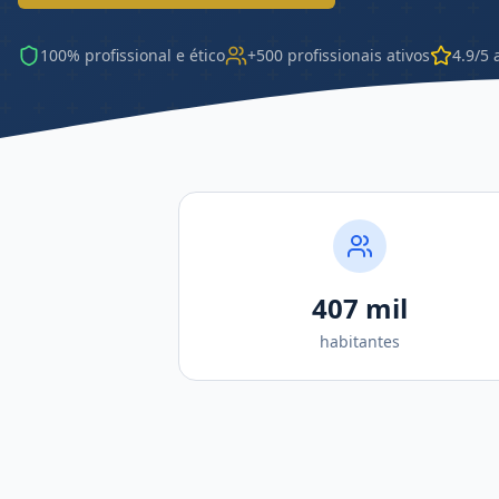
100% profissional e ético
+500 profissionais ativos
4.9/5 
407 mil
habitantes