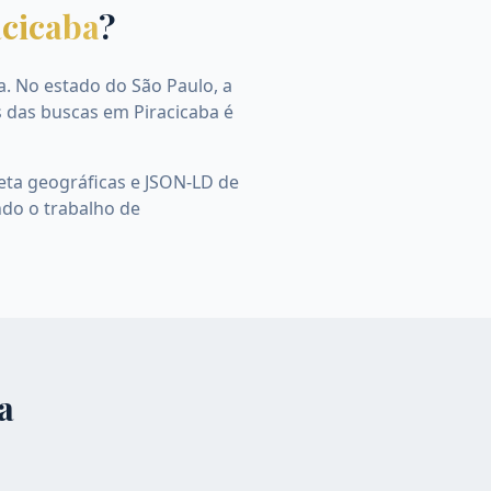
acicaba
?
a. No estado do São Paulo, a
s das buscas em Piracicaba é
eta geográficas e JSON-LD de
ndo o trabalho de
a