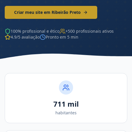
Criar meu site em
Ribeirão Preto
100% profissional e ético
+500 profissionais ativos
4.9/5 avaliação
Pronto em 5 min
711 mil
habitantes