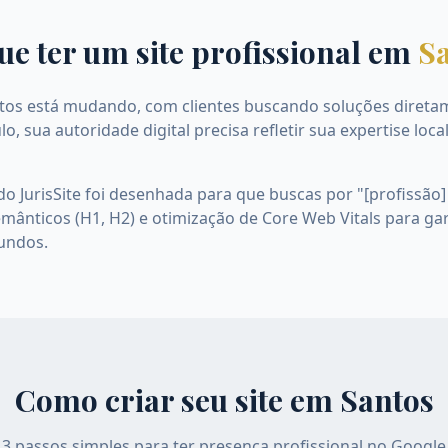
ue ter um site profissional em
S
ntos está mudando, com clientes buscando soluções direta
 sua autoridade digital precisa refletir sua expertise local
do JurisSite foi desenhada para que buscas por "[profissã
emânticos (H1, H2) e otimização de Core Web Vitals para ga
undos.
Como criar seu site em
Santos
3 passos simples para ter presença profissional no Google