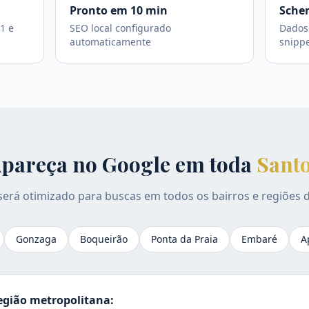
Pronto em 10 min
Sche
1 e
SEO local configurado
Dados 
automaticamente
snipp
pareça no Google em toda
Sant
 será otimizado para buscas em todos os bairros e regiões 
Gonzaga
Boqueirão
Ponta da Praia
Embaré
A
gião metropolitana: