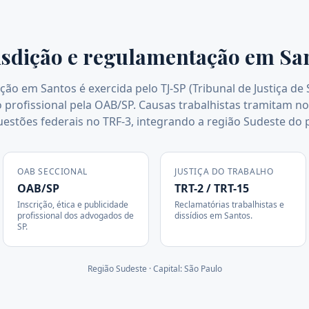
isdição e regulamentação em
Sa
ição em Santos é exercida pelo TJ-SP (Tribunal de Justiça de
profissional pela OAB/SP. Causas trabalhistas tramitam no
uestões federais no TRF-3, integrando a região Sudeste do p
OAB SECCIONAL
JUSTIÇA DO TRABALHO
OAB/SP
TRT-2 / TRT-15
Inscrição, ética e publicidade
Reclamatórias trabalhistas e
profissional dos advogados de
dissídios em
Santos
.
SP
.
Região
Sudeste
· Capital:
São Paulo