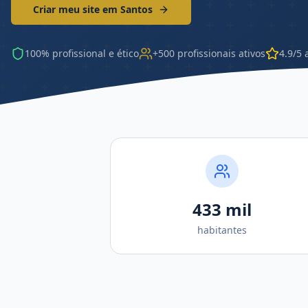
Criar meu site em
Santos
100% profissional e ético
+500 profissionais ativos
4.9/5 
433 mil
habitantes