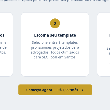
2
tos
Escolha seu template
orme
Selecione entre 8 templates
a de
profissionais projetados para
S
tos.
advogados. Todos otimizados
para SEO local em Santos.
Começar agora — R$ 1,99/mês