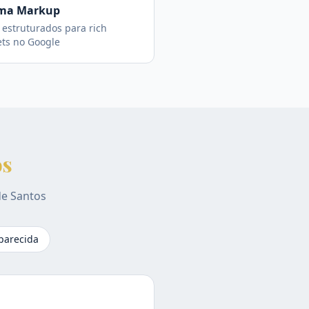
ma Markup
estruturados para rich
ets no Google
os
de
Santos
parecida