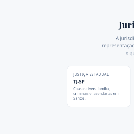
Jur
A jurisd
representação 
e q
JUSTIÇA ESTADUAL
TJ-SP
Causas cíveis, família,
criminais e fazendárias em
Santos
.