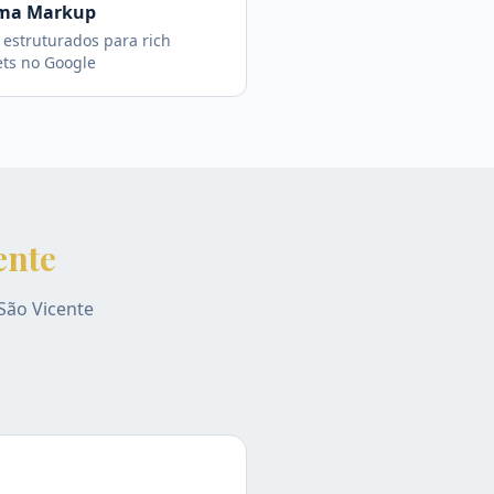
ma Markup
estruturados para rich
ets no Google
ente
São Vicente