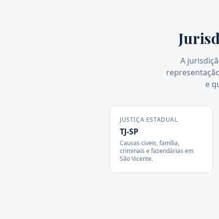
Juris
A jurisdiç
representação 
e q
JUSTIÇA ESTADUAL
TJ-SP
Causas cíveis, família,
criminais e fazendárias em
São Vicente
.