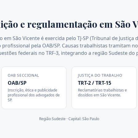
dição e regulamentação em
São V
ão em São Vicente é exercida pelo TJ-SP (Tribunal de Justiça 
profissional pela OAB/SP. Causas trabalhistas tramitam no
uestões federais no TRF-3, integrando a região Sudeste do p
OAB SECCIONAL
JUSTIÇA DO TRABALHO
OAB/SP
TRT-2 / TRT-15
Inscrição, ética e publicidade
Reclamatórias trabalhistas e
profissional dos advogados de
dissídios em
São Vicente
.
SP
.
Região
Sudeste
· Capital:
São Paulo