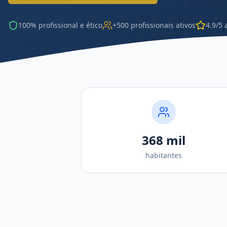
100% profissional e ético
+500 profissionais ativos
4.9/5 
368 mil
habitantes