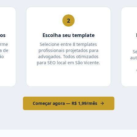
2
tos
Escolha seu template
orme
Selecione entre 8 templates
a de
profissionais projetados para
S
ão
advogados. Todos otimizados
aut
para SEO local em São Vicente.
Começar agora — R$ 1,99/mês