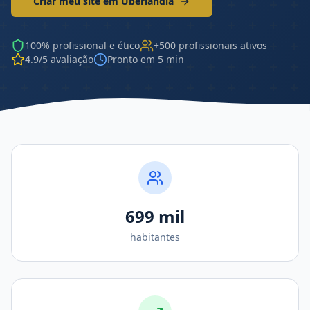
Criar meu site em
Uberlândia
100% profissional e ético
+500 profissionais ativos
4.9/5 avaliação
Pronto em 5 min
699 mil
habitantes