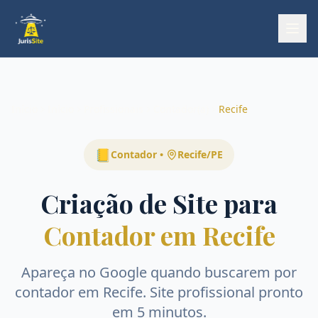
Início
Início
Profissionais
Contador(a)
Recife
📒
Contador
•
Recife
/
PE
Criação de Site para
Contador em Recife
Apareça no Google quando buscarem por
contador
em
Recife
. Site profissional pronto
em 5 minutos.