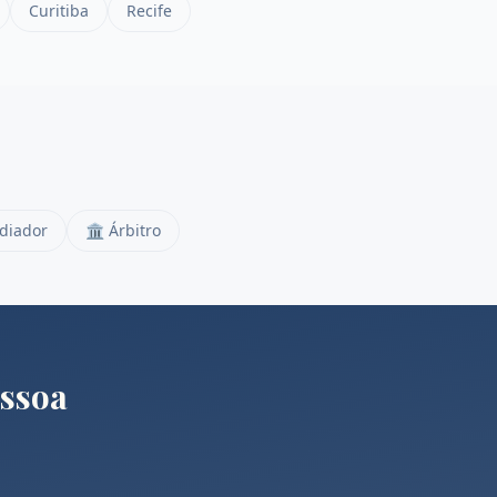
Curitiba
Recife
diador
🏛️
Árbitro
essoa