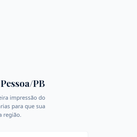
 Pessoa
/
PB
eira impressão do
árias para que sua
a região.