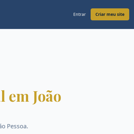
Entrar
Criar meu site
l em João
ão Pessoa
.