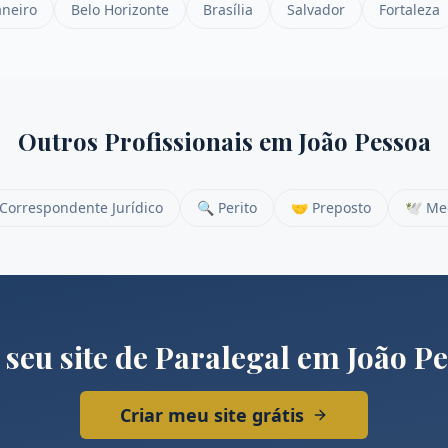
aneiro
Belo Horizonte
Brasília
Salvador
Fortaleza
Outros Profissionais em
João Pessoa
Correspondente Jurídico
🔍
Perito
🤝
Preposto
🕊️
Me
 seu site de
Paralegal
em
João P
Criar meu site grátis