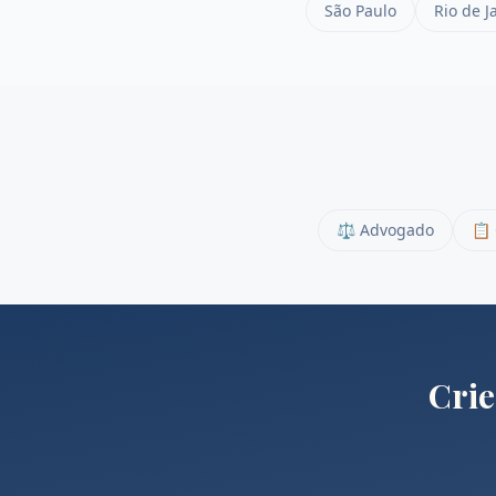
São Paulo
Rio de J
⚖️
Advogado
📋
Crie