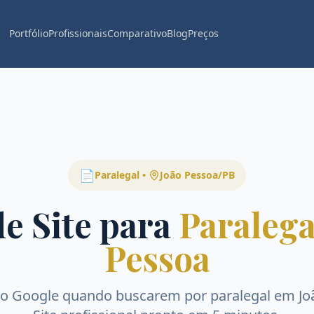
Portfólio
Profissionais
Comparativo
Blog
Preços
📄
Paralegal
•
João Pessoa
/
PB
de Site para
Paralega
Pessoa
no Google quando buscarem por
paralegal
em
Jo