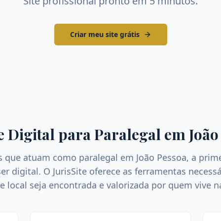
Site profissional pronto em 5 minutos.
Criar meu site grátis
e Digital para
Paralegal
em
João
ais que atuam como
paralegal
em
João Pessoa
, a prim
er digital. O JurisSite oferece as ferramentas necess
e local seja encontrada e valorizada por quem vive n