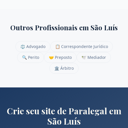
Outros Profissionais em
São Luís
⚖️
Advogado
📋
Correspondente Jurídico
🔍
Perito
🤝
Preposto
🕊️
Mediador
🏛️
Árbitro
Crie seu site de
Paralegal
em
São Luís