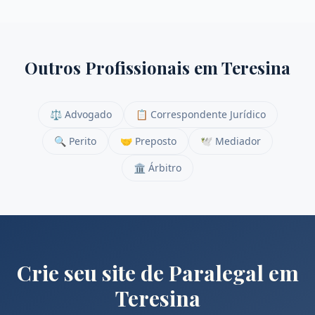
Outros Profissionais em
Teresina
⚖️
Advogado
📋
Correspondente Jurídico
🔍
Perito
🤝
Preposto
🕊️
Mediador
🏛️
Árbitro
Crie seu site de
Paralegal
em
Teresina