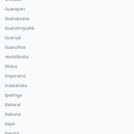
Guarapari
Guarapuava
Guaratinguetá
Guarujá
Guarulhos
Hortolândia
Ilhéus
Imperatriz
Indaiatuba
Ipatinga
Itaboraí
Itabuna
Itajaí
Itajubá