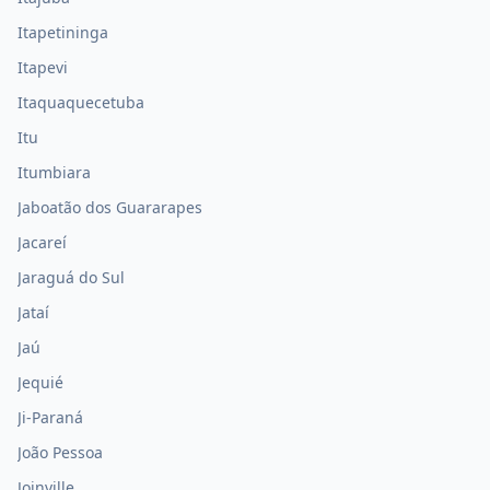
Itapetininga
Itapevi
Itaquaquecetuba
Itu
Itumbiara
Jaboatão dos Guararapes
Jacareí
Jaraguá do Sul
Jataí
Jaú
Jequié
Ji-Paraná
João Pessoa
Joinville